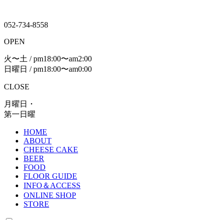
052-734-8558
OPEN
火〜土 / pm18:00〜am2:00
日曜日 / pm18:00〜am0:00
CLOSE
月曜日・
第一日曜
HOME
ABOUT
CHEESE CAKE
BEER
FOOD
FLOOR GUIDE
INFO＆ACCESS
ONLINE SHOP
STORE