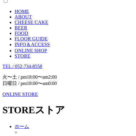
HOME
ABOUT
CHEESE CAKE
BEER
FOOD
FLOOR GUIDE
INFO＆ACCESS
ONLINE SHOP
STORE
TEL / 052-734-8558
火〜土 / pm18:00〜am2:00
日曜日 / pm18:00〜am0:00
ONLINE STORE
STORE
ストア
ホーム
>