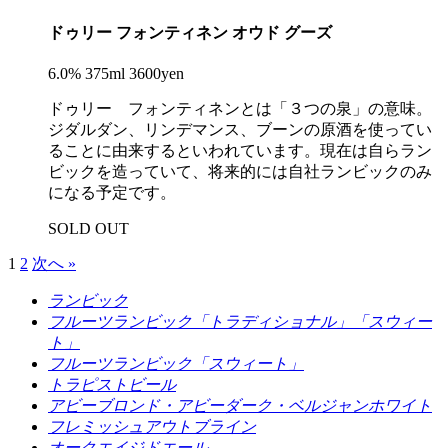
ドゥリー フォンティネン オウド グーズ
6.0% 375ml 3600yen
ドゥリー フォンティネンとは「３つの泉」の意味。
ジダルダン、リンデマンス、ブーンの原酒を使ってい
ることに由来するといわれています。現在は自らラン
ビックを造っていて、将来的には自社ランビックのみ
になる予定です。
SOLD OUT
1
2
次へ »
ランビック
フルーツランビック「トラディショナル」「スウィー
ト」
フルーツランビック「スウィート」
トラピストビール
アビーブロンド・アビーダーク・ベルジャンホワイト
フレミッシュアウトブライン
オークエイジドエール