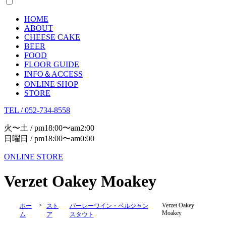
HOME
ABOUT
CHEESE CAKE
BEER
FOOD
FLOOR GUIDE
INFO＆ACCESS
ONLINE SHOP
STORE
TEL / 052-734-8558
火〜土 / pm18:00〜am2:00
日曜日 / pm18:00〜am0:00
ONLINE STORE
Verzet Oakey Moakey
>
Verzet Oakey
ホー
スト
バーレーワイン・ベルジャン
Moakey
ム
ア
スタウト