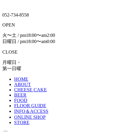
052-734-8558
OPEN
火〜土 / pm18:00〜am2:00
日曜日 / pm18:00〜am0:00
CLOSE
月曜日・
第一日曜
HOME
ABOUT
CHEESE CAKE
BEER
FOOD
FLOOR GUIDE
INFO＆ACCESS
ONLINE SHOP
STORE