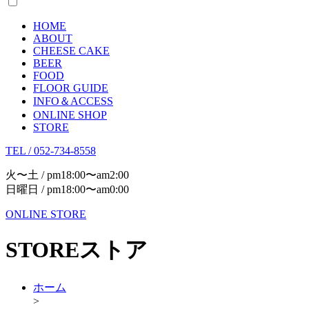
HOME
ABOUT
CHEESE CAKE
BEER
FOOD
FLOOR GUIDE
INFO＆ACCESS
ONLINE SHOP
STORE
TEL / 052-734-8558
火〜土 / pm18:00〜am2:00
日曜日 / pm18:00〜am0:00
ONLINE STORE
STORE
ストア
ホーム
>