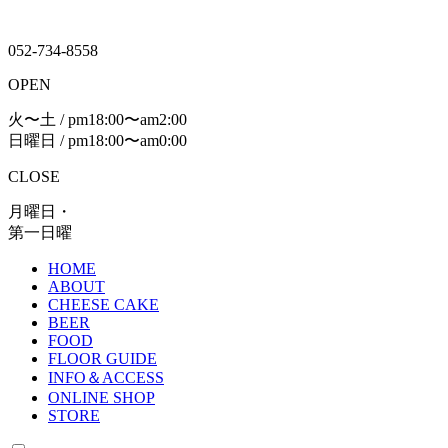
052-734-8558
OPEN
火〜土 / pm18:00〜am2:00
日曜日 / pm18:00〜am0:00
CLOSE
月曜日・
第一日曜
HOME
ABOUT
CHEESE CAKE
BEER
FOOD
FLOOR GUIDE
INFO＆ACCESS
ONLINE SHOP
STORE