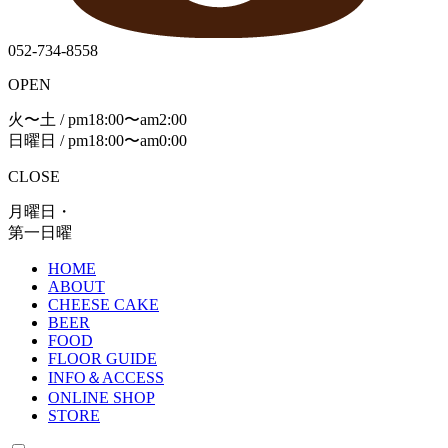
052-734-8558
OPEN
火〜土 / pm18:00〜am2:00
日曜日 / pm18:00〜am0:00
CLOSE
月曜日・
第一日曜
HOME
ABOUT
CHEESE CAKE
BEER
FOOD
FLOOR GUIDE
INFO＆ACCESS
ONLINE SHOP
STORE