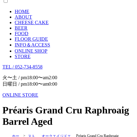
HOME
ABOUT
CHEESE CAKE
BEER
FOOD
FLOOR GUIDE
INFO＆ACCESS
ONLINE SHOP
STORE
TEL / 052-734-8558
火〜土 / pm18:00〜am2:00
日曜日 / pm18:00〜am0:00
ONLINE STORE
Préaris Grand Cru Raphroaig
Barrel Aged
>
Préaris Grand Cru Raphroaig
ホー
スト
オークエイジドエ