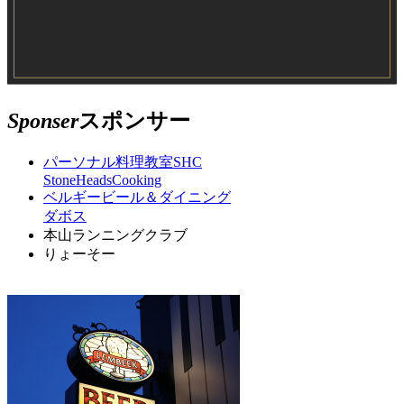
Sponser
スポンサー
パーソナル料理教室SHC
StoneHeadsCooking
ベルギービール＆ダイニング
ダボス
本山ランニングクラブ
りょーそー