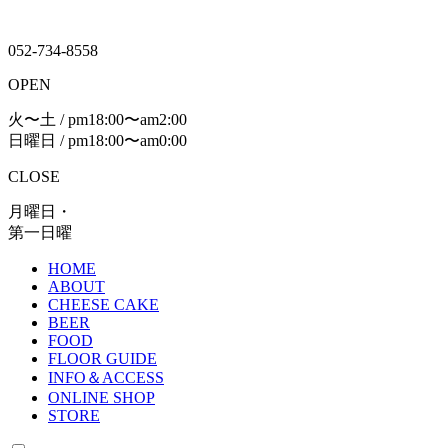
052-734-8558
OPEN
火〜土 / pm18:00〜am2:00
日曜日 / pm18:00〜am0:00
CLOSE
月曜日・
第一日曜
HOME
ABOUT
CHEESE CAKE
BEER
FOOD
FLOOR GUIDE
INFO＆ACCESS
ONLINE SHOP
STORE