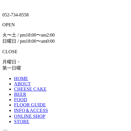
052-734-8558
OPEN
火〜土 / pm18:00〜am2:00
日曜日 / pm18:00〜am0:00
CLOSE
月曜日・
第一日曜
HOME
ABOUT
CHEESE CAKE
BEER
FOOD
FLOOR GUIDE
INFO＆ACCESS
ONLINE SHOP
STORE